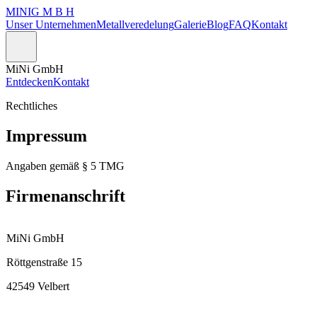
MINI
G M B H
Unser Unternehmen
Metallveredelung
Galerie
Blog
FAQ
Kontakt
MiNi GmbH
Entdecken
Kontakt
Rechtliches
Impressum
Angaben gemäß § 5 TMG
Firmenanschrift
MiNi GmbH
Röttgenstraße 15
42549 Velbert