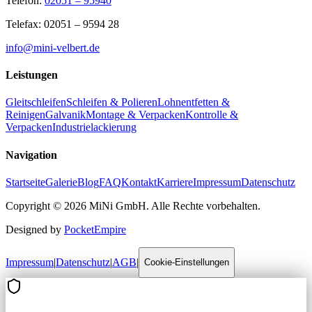
Telefon:
02051 – 95940
Telefax: 02051 – 9594 28
info@mini-velbert.de
Leistungen
Gleitschleifen
Schleifen & Polieren
Lohnentfetten &
Reinigen
Galvanik
Montage & Verpacken
Kontrolle &
Verpacken
Industrielackierung
Navigation
Startseite
Galerie
Blog
FAQ
Kontakt
Karriere
Impressum
Datenschutz
Copyright ©
2026
MiNi GmbH. Alle Rechte vorbehalten.
Designed by
PocketEmpire
Impressum
|
Datenschutz
|
AGB
|
Cookie-Einstellungen